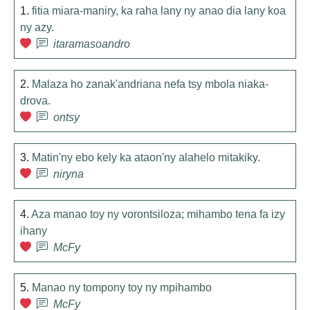
1.
fitia miara-maniry, ka raha lany ny anao dia lany koa
ny azy.
itaramasoandro
2.
Malaza ho zanak'andriana nefa tsy mbola niaka-
drova.
ontsy
3.
Matin'ny ebo kely ka ataon'ny alahelo mitakiky.
niryna
4.
Aza manao toy ny vorontsiloza; mihambo tena fa izy
ihany
McFy
5.
Manao ny tompony toy ny mpihambo
McFy