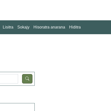
Lisitra
Sokajy
Hisoratra anarana
Hiditra