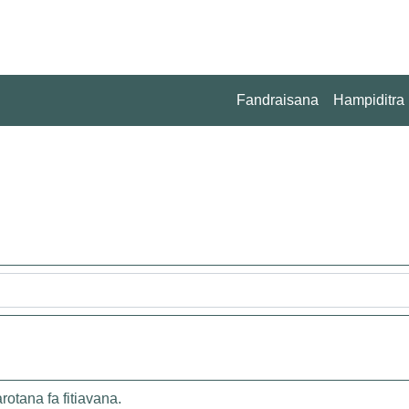
Fandraisana
Hampiditra
otana fa fitiavana.