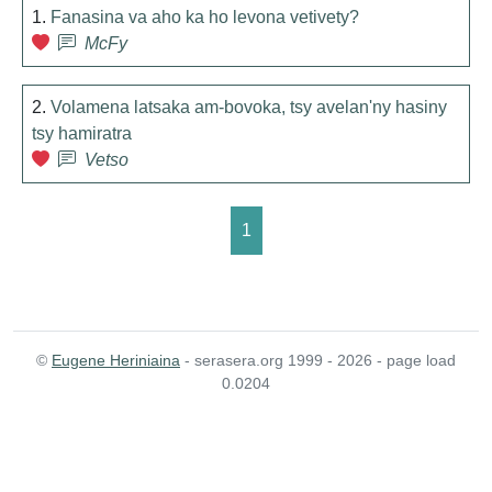
1.
Fanasina va aho ka ho levona vetivety?
McFy
2.
Volamena latsaka am-bovoka, tsy avelan'ny hasiny
tsy hamiratra
Vetso
1
©
Eugene Heriniaina
- serasera.org 1999 - 2026 - page load
0.0204