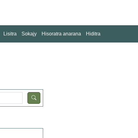
Lisitra
Sokajy
Hisoratra anarana
Hiditra