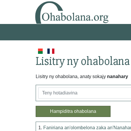
Lisitry ny ohabolana
Lisitry ny ohabolana, anaty sokajy
nanahary
Hampiditra ohabolana
1.
Faniriana an'olombelona zaka an'Nanaha