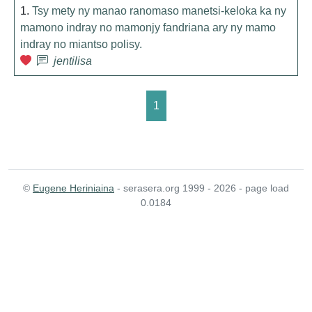
1.
Tsy mety ny manao ranomaso manetsi-keloka ka ny
mamono indray no mamonjy fandriana ary ny mamo
indray no miantso polisy.
jentilisa
1
©
Eugene Heriniaina
- serasera.org 1999 - 2026 - page load
0.0184