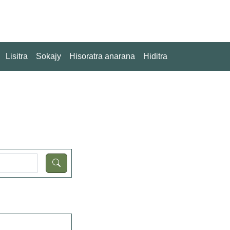
Lisitra
Sokajy
Hisoratra anarana
Hiditra