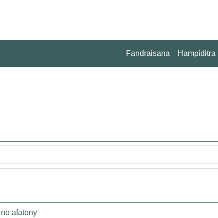
Fandraisana
Hampiditra
 no afatony