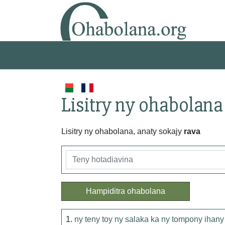
Lisitry ny ohabolana
Lisitry ny ohabolana, anaty sokajy
rava
Hampiditra ohabolana
1.
ny teny toy ny salaka ka ny tompony ihany