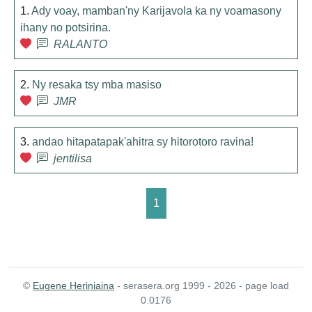
1.
Ady voay, mamban'ny Karijavola ka ny voamasony
ihany no potsirina.
RALANTO
2.
Ny resaka tsy mba masiso
JMR
3.
andao hitapatapak'ahitra sy hitorotoro ravina!
jentilisa
1
©
Eugene Heriniaina
- serasera.org 1999 - 2026 - page load
0.0176