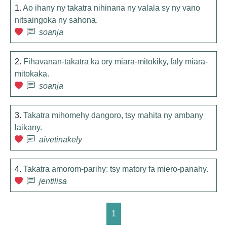
1.
Ao ihany ny takatra nihinana ny valala sy ny vano
nitsaingoka ny sahona.
soanja
2.
Fihavanan-takatra ka ory miara-mitokiky, faly miara-
mitokaka.
soanja
3.
Takatra mihomehy dangoro, tsy mahita ny ambany
laikany.
aivetinakely
4.
Takatra amorom-parihy: tsy matory fa miero-panahy.
jentilisa
1