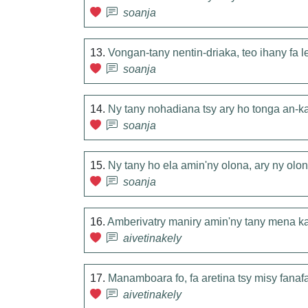
soanja
13.
Vongan-tany nentin-driaka, teo ihany fa l
soanja
14.
Ny tany nohadiana tsy ary ho tonga an-k
soanja
15.
Ny tany ho ela amin'ny olona, ary ny olon
soanja
16.
Amberivatry maniry amin'ny tany mena ka
aivetinakely
17.
Manamboara fo, fa aretina tsy misy fanaf
aivetinakely