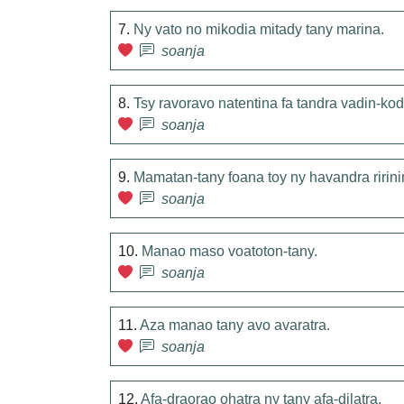
7.
Ny vato no mikodia mitady tany marina.
soanja
8.
Tsy ravoravo natentina fa tandra vadin-kodi
soanja
9.
Mamatan-tany foana toy ny havandra ririni
soanja
10.
Manao maso voatoton-tany.
soanja
11.
Aza manao tany avo avaratra.
soanja
12.
Afa-draorao ohatra ny tany afa-dilatra.