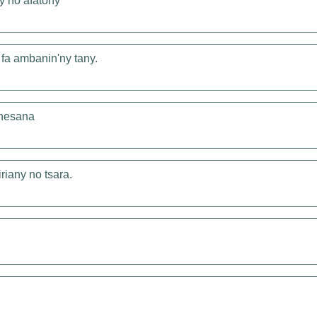
y no afatony
fa ambanin'ny tany.
lanesana
riany no tsara.