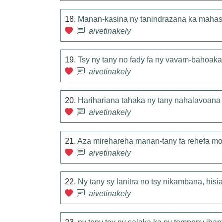
18.
Manan-kasina ny tanindrazana ka mahasi
aivetinakely
19.
Tsy ny tany no fady fa ny vavam-bahoaka
aivetinakely
20.
Harihariana tahaka ny tany nahalavoana
aivetinakely
21.
Aza mirehareha manan-tany fa rehefa mody
aivetinakely
22.
Ny tany sy lanitra no tsy nikambana, his
aivetinakely