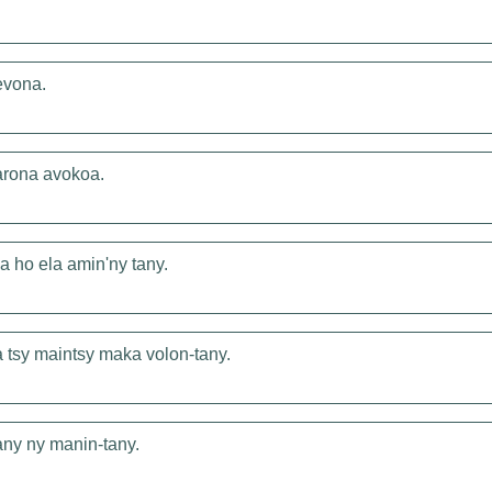
evona.
arona avokoa.
a ho ela amin'ny tany.
 tsy maintsy maka volon-tany.
any ny manin-tany.