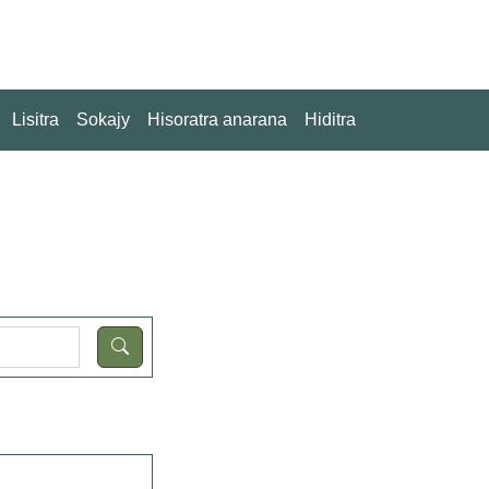
Lisitra
Sokajy
Hisoratra anarana
Hiditra