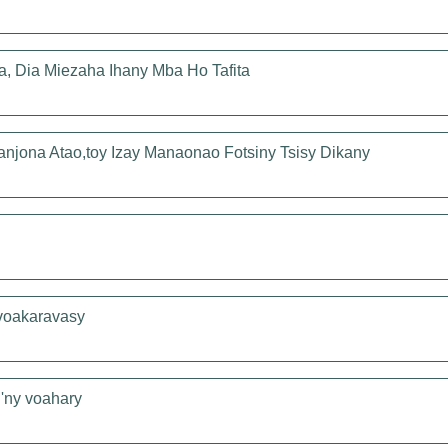
a, Dia Miezaha Ihany Mba Ho Tafita
anjona Atao,toy Izay Manaonao Fotsiny Tsisy Dikany
 voakaravasy
n'ny voahary