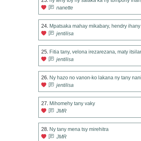
23.
ny teny toy ny salaka ka ny tompony ihan
nanette
24.
Mpatsaka mahay mikabary, hendry ihany 
jentilisa
25.
Fitia tany, velona irezarezana, maty itsi
jentilisa
26.
Ny hazo no vanon-ko lakana ny tany nani
jentilisa
27.
Mihomehy tany vaky
JMR
28.
Ny tany mena tsy mirehitra
JMR