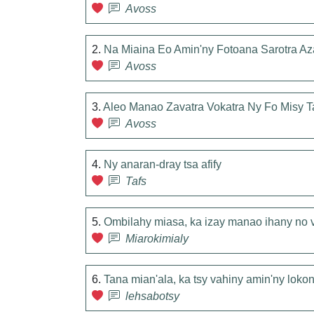
Avoss
2.
Na Miaina Eo Amin'ny Fotoana Sarotra Az
Avoss
3.
Aleo Manao Zavatra Vokatra Ny Fo Misy T
Avoss
4.
Ny anaran-dray tsa afify
Tafs
5.
Ombilahy miasa, ka izay manao ihany no
Miarokimialy
6.
Tana mian'ala, ka tsy vahiny amin'ny loko
lehsabotsy