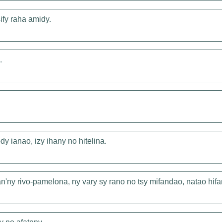
fy raha amidy.
.
 ianao, izy ihany no hitelina.
ian'ny rivo-pamelona, ny vary sy rano no tsy mifandao, natao hif