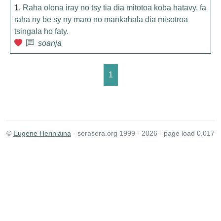
1.
Raha olona iray no tsy tia dia mitotoa koba hatavy, fa
raha ny be sy ny maro no mankahala dia misotroa
tsingala ho faty.
soanja
1
©
Eugene Heriniaina
- serasera.org 1999 - 2026 - page load 0.017