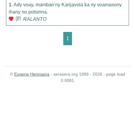
1.
Ady voay, mamban'ny Karijavola ka ny voamasony
ihany no potsirina.
RALANTO
1
©
Eugene Heriniaina
- serasera.org 1999 - 2026 - page load
0.0081