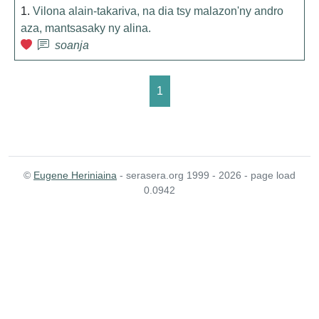
1.
Vilona alain-takariva, na dia tsy malazon'ny andro
aza, mantsasaky ny alina.
soanja
1
©
Eugene Heriniaina
- serasera.org 1999 - 2026 - page load
0.0942