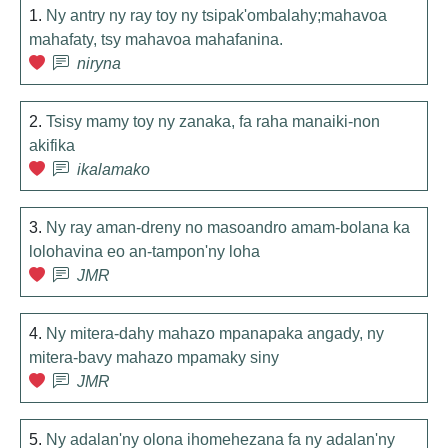
1.
Ny antry ny ray toy ny tsipak'ombalahy;mahavoa
mahafaty, tsy mahavoa mahafanina.
niryna
2.
Tsisy mamy toy ny zanaka, fa raha manaiki-non
akifika
ikalamako
3.
Ny ray aman-dreny no masoandro amam-bolana ka
lolohavina eo an-tampon'ny loha
JMR
4.
Ny mitera-dahy mahazo mpanapaka angady, ny
mitera-bavy mahazo mpamaky siny
JMR
5.
Ny adalan'ny olona ihomehezana fa ny adalan'ny