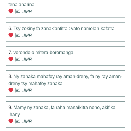
tena anarina
JMR
6.
Tsy zokiny fa zanak'antitra : vato namelan-kafatra
JMR
7.
vorondolo mitera-boromanga
JMR
8.
Ny zanaka mahafoy ray aman-dreny, fa ny ray aman-
dreny tsy mahafoy zanaka
JMR
9.
Mamy ny zanaka, fa raha manaikitra nono, akifika
ihany
JMR