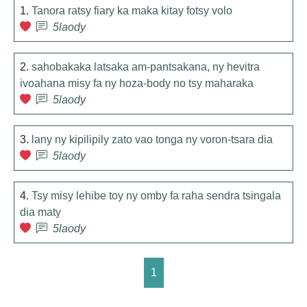
1.
Tanora ratsy fiary ka maka kitay fotsy volo
5laody
2.
sahobakaka latsaka am-pantsakana, ny hevitra
ivoahana misy fa ny hoza-body no tsy maharaka
5laody
3.
lany ny kipilipily zato vao tonga ny voron-tsara dia
5laody
4.
Tsy misy lehibe toy ny omby fa raha sendra tsingala
dia maty
5laody
1