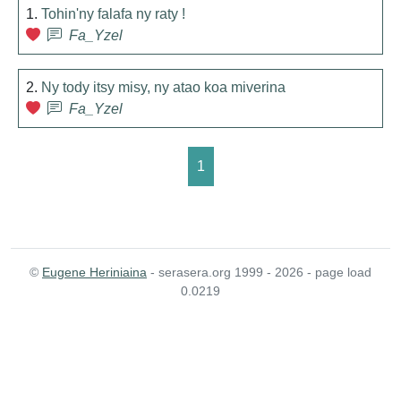
1.
Tohin'ny falafa ny raty !
Fa_Yzel
2.
Ny tody itsy misy, ny atao koa miverina
Fa_Yzel
1
©
Eugene Heriniaina
- serasera.org 1999 - 2026 - page load
0.0219