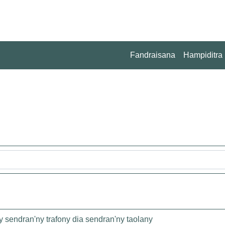
Fandraisana
Hampiditra
 sendran'ny trafony dia sendran'ny taolany