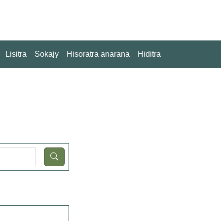
Lisitra
Sokajy
Hisoratra anarana
Hiditra