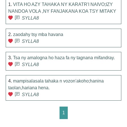
1.
VITA HO AZY TAHAKA NY KARATR'I NAIVO;IZY
NANDOA VOLA ,NY FANJAKANA KOA TSY MITAKY
SYLLA8
2.
zaodahy tsy mba havana
SYLLA8
3.
Tsa ny amalogna ho haza fa ny tagnana mifandray.
SYLLA8
4.
mampisalasala tahaka n vozon'akoho;hanina
taolan,hariana hena.
SYLLA8
1