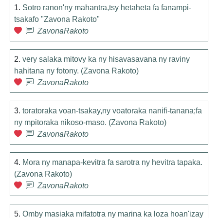
1.
Sotro ranon'ny mahantra,tsy hetaheta fa fanampi-
tsakafo "Zavona Rakoto"
ZavonaRakoto
2.
very salaka mitovy ka ny hisavasavana ny raviny
hahitana ny fotony. (Zavona Rakoto)
ZavonaRakoto
3.
toratoraka voan-tsakay,ny voatoraka nanifi-tanana;fa
ny mpitoraka nikoso-maso. (Zavona Rakoto)
ZavonaRakoto
4.
Mora ny manapa-kevitra fa sarotra ny hevitra tapaka.
(Zavona Rakoto)
ZavonaRakoto
5.
Omby masiaka mifatotra ny marina ka loza hoan'izay