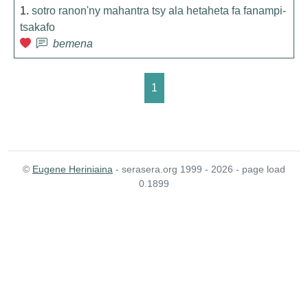
1.
sotro ranon'ny mahantra tsy ala hetaheta fa fanampi-
tsakafo
bemena
1
©
Eugene Heriniaina
- serasera.org 1999 - 2026 - page load
0.1899