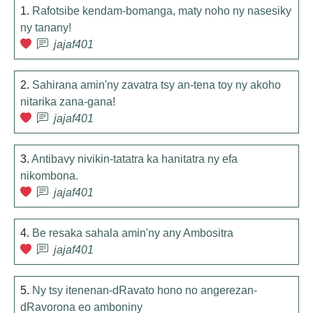
1.
Rafotsibe kendam-bomanga, maty noho ny nasesiky
ny tanany!
jajaf401
2.
Sahirana amin'ny zavatra tsy an-tena toy ny akoho
nitarika zana-gana!
jajaf401
3.
Antibavy nivikin-tatatra ka hanitatra ny efa
nikombona.
jajaf401
4.
Be resaka sahala amin'ny any Ambositra
jajaf401
5.
Ny tsy itenenan-dRavato hono no angerezan-
dRavorona eo amboniny