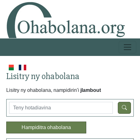
Lisitry ny ohabolana
Lisitry ny ohabolana, nampidirin'i
jlambout
Hampiditra ohabolana