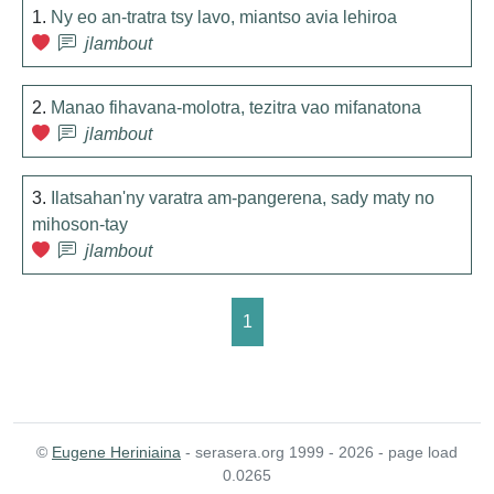
1.
Ny eo an-tratra tsy lavo, miantso avia lehiroa
jlambout
2.
Manao fihavana-molotra, tezitra vao mifanatona
jlambout
3.
Ilatsahan'ny varatra am-pangerena, sady maty no
mihoson-tay
jlambout
1
©
Eugene Heriniaina
- serasera.org 1999 - 2026 - page load
0.0265