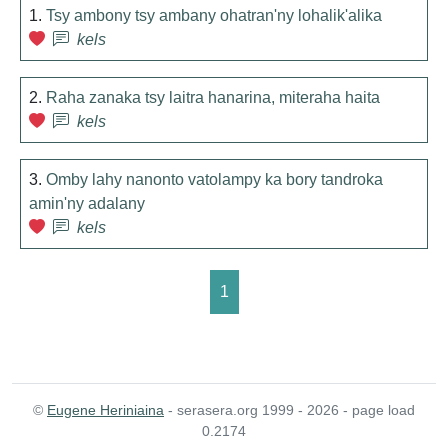
1.
Tsy ambony tsy ambany ohatran'ny lohalik'alika
kels
2.
Raha zanaka tsy laitra hanarina, miteraha haita
kels
3.
Omby lahy nanonto vatolampy ka bory tandroka
amin'ny adalany
kels
1
©
Eugene Heriniaina
- serasera.org 1999 - 2026 - page load
0.2174