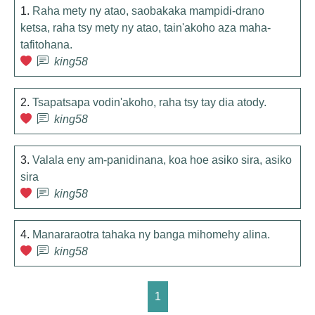
1.
Raha mety ny atao, saobakaka mampidi-drano
ketsa, raha tsy mety ny atao, tain'akoho aza maha-
tafitohana.
king58
2.
Tsapatsapa vodin'akoho, raha tsy tay dia atody.
king58
3.
Valala eny am-panidinana, koa hoe asiko sira, asiko
sira
king58
4.
Manararaotra tahaka ny banga mihomehy alina.
king58
1