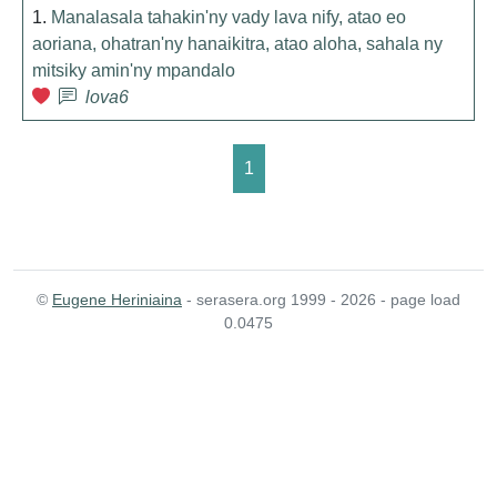
1.
Manalasala tahakin'ny vady lava nify, atao eo
aoriana, ohatran'ny hanaikitra, atao aloha, sahala ny
mitsiky amin'ny mpandalo
lova6
1
©
Eugene Heriniaina
- serasera.org 1999 - 2026 - page load
0.0475