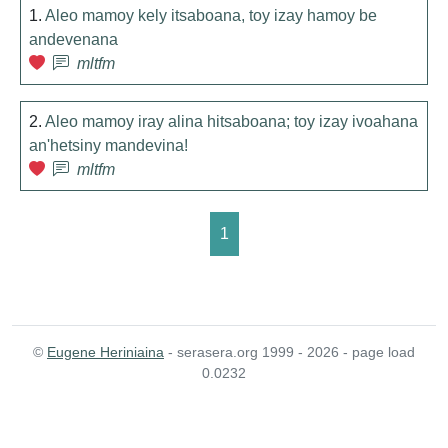
1.
Aleo mamoy kely itsaboana, toy izay hamoy be
andevenana
mltfm
2.
Aleo mamoy iray alina hitsaboana; toy izay ivoahana
an'hetsiny mandevina!
mltfm
1
©
Eugene Heriniaina
- serasera.org 1999 - 2026 - page load
0.0232