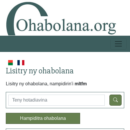
Lisitry ny ohabolana
Lisitry ny ohabolana, nampidirin'i
mltfm
Hampiditra ohabolana