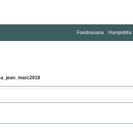
Fandraisana
Hampiditra
oa_jean_marc2018