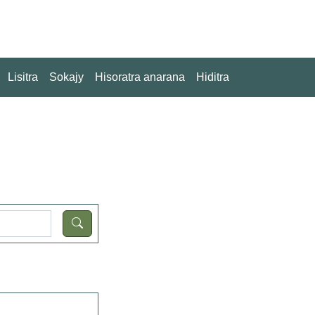
Lisitra
Sokajy
Hisoratra anarana
Hiditra