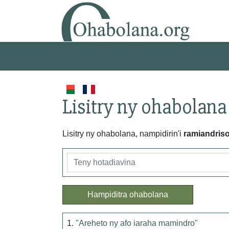
Lisitry ny ohabolana
Lisitry ny ohabolana, nampidirin'i
ramiandris
Hampiditra ohabolana
1.
"Areheto ny afo iaraha mamindro"