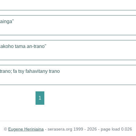
lainga"
 akoho tama an-trano"
rano; fa tsy fahavitany trano
1
©
Eugene Heriniaina
- serasera.org 1999 - 2026 - page load 0.026