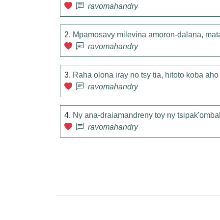
ravomahandry
2.
Mpamosavy milevina amoron-dalana, matat
ravomahandry
3.
Raha olona iray no tsy tia, hitoto koba aho
ravomahandry
4.
Ny ana-draiamandreny toy ny tsipak'omba
ravomahandry