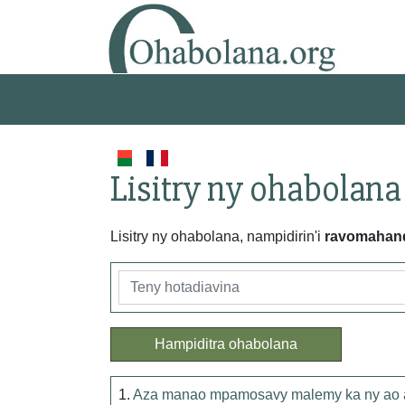
Lisitry ny ohabolana
Lisitry ny ohabolana, nampidirin'i
ravomahan
Hampiditra ohabolana
1.
Aza manao mpamosavy malemy ka ny ao an