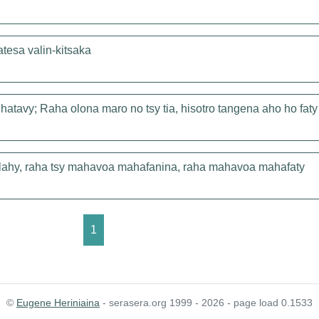
esa valin-kitsaka
 hatavy; Raha olona maro no tsy tia, hisotro tangena aho ho faty
lahy, raha tsy mahavoa mahafanina, raha mahavoa mahafaty
1
©
Eugene Heriniaina
- serasera.org 1999 - 2026 - page load 0.1533