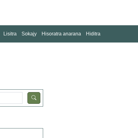
Lisitra
Sokajy
Hisoratra anarana
Hiditra