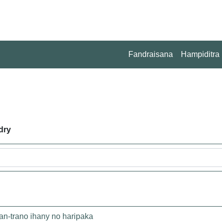
Fandraisana
Hampiditra
dry
-trano ihany no haripaka