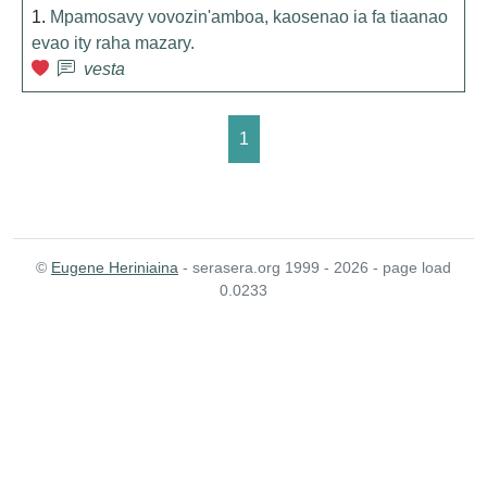
1.
Mpamosavy vovozin'amboa, kaosenao ia fa tiaanao
evao ity raha mazary.
vesta
1
©
Eugene Heriniaina
- serasera.org 1999 - 2026 - page load
0.0233