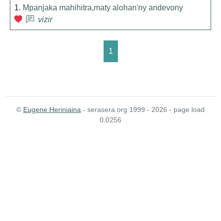
1.
Mpanjaka mahihitra,maty alohan'ny andevony
vizir
1
©
Eugene Heriniaina
- serasera.org 1999 - 2026 - page load
0.0256