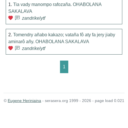
1.
Tia vady manompo rafozaña. OHABOLANA
SAKALAVA
zandrikelytf
2.
Tomendry añabo kakazo; vataña fô aty fa jery jiaby
aminarô añy. OHABOLANA SAKALAVA
zandrikelytf
1
©
Eugene Heriniaina
- serasera.org 1999 - 2026 - page load 0.021