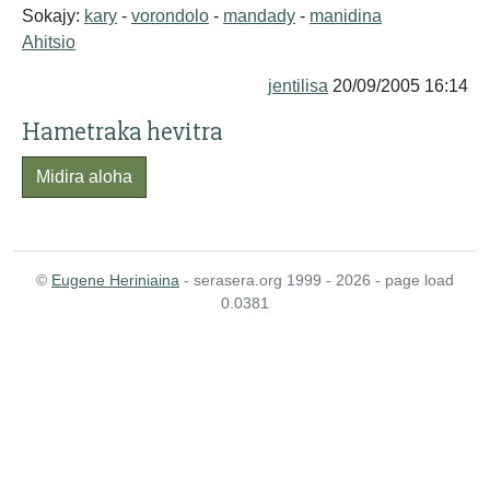
Sokajy:
kary
-
vorondolo
-
mandady
-
manidina
Ahitsio
jentilisa
20/09/2005 16:14
Hametraka hevitra
Midira aloha
©
Eugene Heriniaina
- serasera.org 1999 - 2026 - page load
0.0381