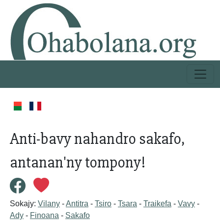
Anti-bavy nahandro sakafo,
antanan'ny tompony!
Sokajy:
Vilany
-
Antitra
-
Tsiro
-
Tsara
-
Traikefa
-
Vavy
-
Ady
-
Finoana
-
Sakafo