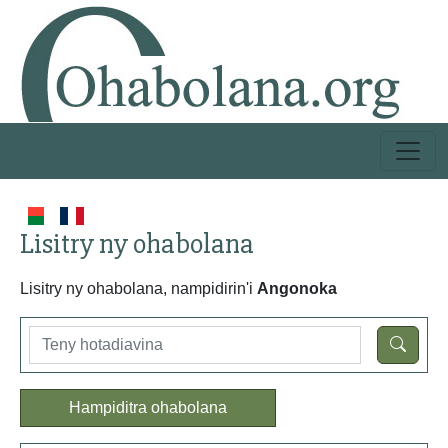
Lisitry ny ohabolana
Lisitry ny ohabolana, nampidirin'i
Angonoka
Hampiditra ohabolana