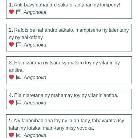
1.
Anti-bavy nahandro sakafo, antanan'ny tompony!
Angonoka
2.
Rafotsibe nahandro sakafo, mampiseho ny talentany
sy ny traikefany.
Angonoka
3.
Ela nizarana ny tsara sy matsiro toy ny vilanin'ny
antitra.
Angonoka
4.
Ela niaretana ny mahamay toy ny vilanin'antitra.
Angonoka
5.
Ny fanambadiana toy ny lalan-tany, fahavaratra tsy
ialan'ny fotaka, main-tany misy vovoka.
Angonoka