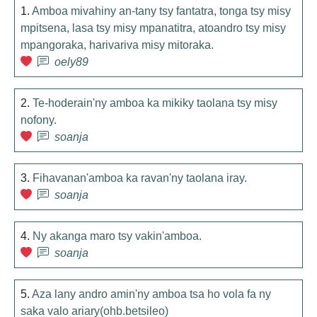
1.
Amboa mivahiny an-tany tsy fantatra, tonga tsy misy
mpitsena, lasa tsy misy mpanatitra, atoandro tsy misy
mpangoraka, harivariva misy mitoraka.
oely89
2.
Te-hoderain'ny amboa ka mikiky taolana tsy misy
nofony.
soanja
3.
Fihavanan'amboa ka ravan'ny taolana iray.
soanja
4.
Ny akanga maro tsy vakin'amboa.
soanja
5.
Aza lany andro amin'ny amboa tsa ho vola fa ny
saka valo ariary(ohb.betsileo)