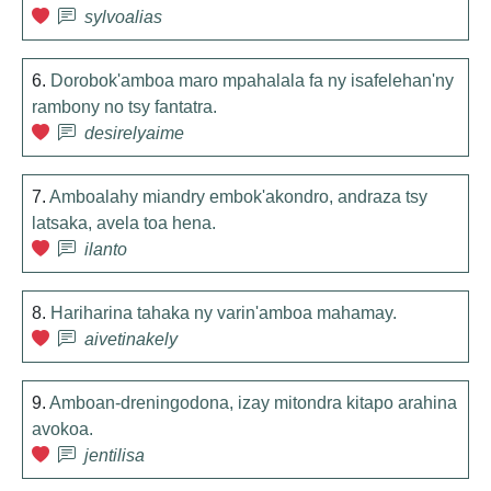
sylvoalias
6.
Dorobok'amboa maro mpahalala fa ny isafelehan'ny
rambony no tsy fantatra.
desirelyaime
7.
Amboalahy miandry embok'akondro, andraza tsy
latsaka, avela toa hena.
ilanto
8.
Hariharina tahaka ny varin'amboa mahamay.
aivetinakely
9.
Amboan-dreningodona, izay mitondra kitapo arahina
avokoa.
jentilisa