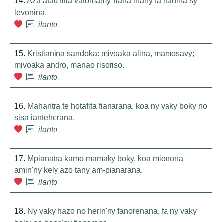
14.
Aza atao fitia vatomamy, tiana ihany fa hanina sy
levonina.
ilanto
15.
Kristianina sandoka: mivoaka alina, mamosavy;
mivoaka andro, manao risoriso.
ilanto
16.
Mahantra te hotafita fianarana, koa ny vaky boky no
sisa ianteherana.
ilanto
17.
Mpianatra kamo mamaky boky, koa mionona
amin'ny kely azo tany am-pianarana.
ilanto
18.
Ny vaky hazo no herin'ny fanorenana, fa ny vaky