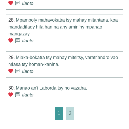
ilanto
28.
Mpamboly mahavokatra tsy mahay mitantana, koa
mandadilady hila hanina any amin'ny mpanao
mangazay.
ilanto
29.
Miaka-bokatra tsy mahay mitsitsy, varatr'andro vao
miasa tsy homan-kanina.
ilanto
30.
Manao an'i Laborda tsy ho vazaha.
ilanto
1
2