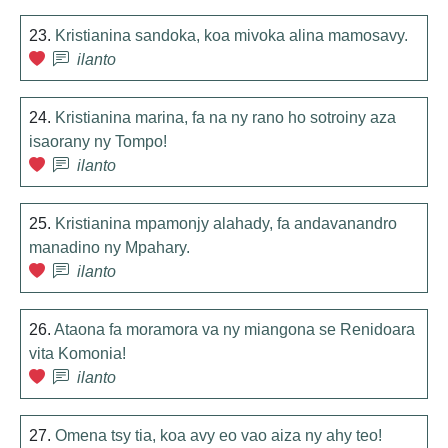
23.
Kristianina sandoka, koa mivoka alina mamosavy.
ilanto
24.
Kristianina marina, fa na ny rano ho sotroiny aza
isaorany ny Tompo!
ilanto
25.
Kristianina mpamonjy alahady, fa andavanandro
manadino ny Mpahary.
ilanto
26.
Ataona fa moramora va ny miangona se Renidoara
vita Komonia!
ilanto
27.
Omena tsy tia, koa avy eo vao aiza ny ahy teo!