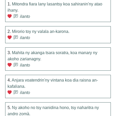
1.
Mitondra fiara lany lasantsy koa sahiranin'ny atao
ihany.
ilanto
2.
Mirorio toy ny valala an-karona.
ilanto
3.
Mahita ny akanga tsara soratra, koa manary ny
akoho zarianagny.
ilanto
4.
Anjara voatendrin'ny vintana koa dia raisna an-
kafaliana.
ilanto
5.
Ny akoho no tsy nanidina hono, tsy naharitra ny
andro zomà.