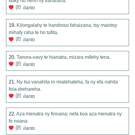
boky no herin'ny fianarana.
ilanto
19.
Kilongalahy te handroso fahaizana, tsy maintsy
mihafy raha te ho tafita.
ilanto
20.
Tanora-vavy te hianatra, mizara mifehy tena.
ilanto
21.
Ny tsa vanahita ro miatehateha, fa ny efa nahita
fola-drehareha.
ilanto
22.
Aza menatra ny finoana; nefa koa aza menatra ny
fo noana
ilanto