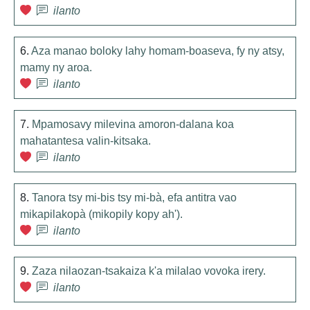
ilanto
6.
Aza manao boloky lahy homam-boaseva, fy ny atsy,
mamy ny aroa.
ilanto
7.
Mpamosavy milevina amoron-dalana koa
mahatantesa valin-kitsaka.
ilanto
8.
Tanora tsy mi-bis tsy mi-bà, efa antitra vao
mikapilakopà (mikopily kopy ah').
ilanto
9.
Zaza nilaozan-tsakaiza k'a milalao vovoka irery.
ilanto