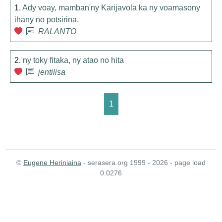
1.
Ady voay, mamban'ny Karijavola ka ny voamasony
ihany no potsirina.
RALANTO
2.
ny toky fitaka, ny atao no hita
jentilisa
1
©
Eugene Heriniaina
- serasera.org 1999 - 2026 - page load
0.0276