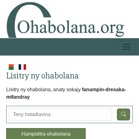
Lisitry ny ohabolana
Lisitry ny ohabolana, anaty sokajy
fanampin-dresaka-
mifandray
Hampiditra ohabolana