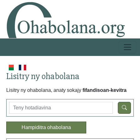
Lisitry ny ohabolana
Lisitry ny ohabolana, anaty sokajy
fifandisoan-kevitra
Hampiditra ohabolana