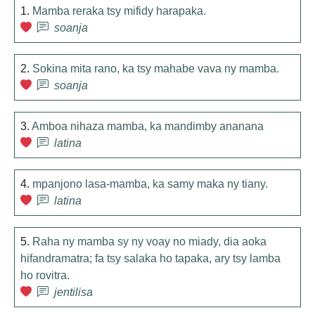
1.
Mamba reraka tsy mifidy harapaka.
soanja
2.
Sokina mita rano, ka tsy mahabe vava ny mamba.
soanja
3.
Amboa nihaza mamba, ka mandimby ananana
latina
4.
mpanjono lasa-mamba, ka samy maka ny tiany.
latina
5.
Raha ny mamba sy ny voay no miady, dia aoka
hifandramatra; fa tsy salaka ho tapaka, ary tsy lamba
ho rovitra.
jentilisa