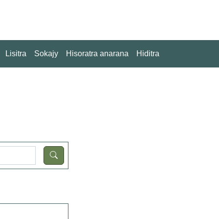
Lisitra
Sokajy
Hisoratra anarana
Hiditra