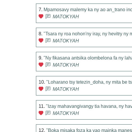
7.
Mpamosavy malemy ka ny ao an_trano ind
MATOKYAH
8.
"Tsara ny roa nohon'ny iray, ny hevitry n
MATOKYAH
9.
"Ny fikasana antsika olombelona fa ny lah
MATOKYAH
10.
"Loharano tsy tetezin_doha, ny mita be t
MATOKYAH
11.
"Izay mahavangivangy tia havana, ny hav
MATOKYAH
12.
"Boka misaka foza ka vao mainka manes