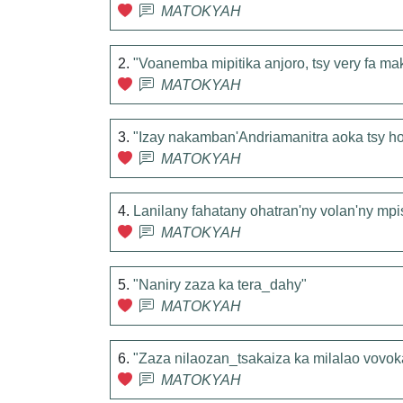
MATOKYAH
2.
"Voanemba mipitika anjoro, tsy very fa ma
MATOKYAH
3.
"Izay nakamban'Andriamanitra aoka tsy h
MATOKYAH
4.
Lanilany fahatany ohatran'ny volan'ny mpi
MATOKYAH
5.
"Naniry zaza ka tera_dahy"
MATOKYAH
6.
"Zaza nilaozan_tsakaiza ka milalao vovoka
MATOKYAH