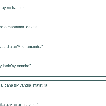
ray no haripaka
y maro mahataka_davitra"
atra dia an'Andriamanitra"
sy lanin'ny mamba"
a_tiana tsy vangia_matetika"
ika azy ao an_davaka"