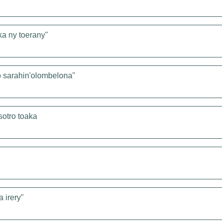
ka ny toerany"
o sarahin'olombelona"
sotro toaka
 irery"