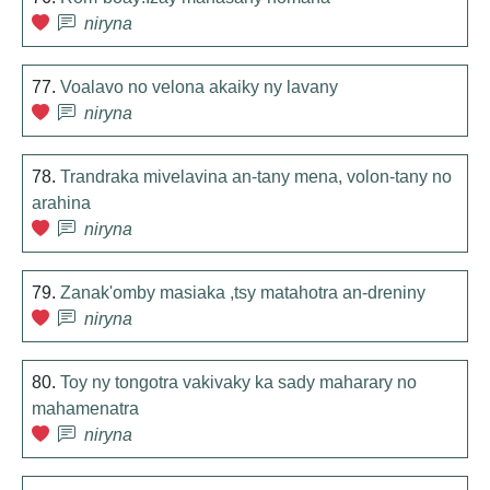
niryna
77.
Voalavo no velona akaiky ny lavany
niryna
78.
Trandraka mivelavina an-tany mena, volon-tany no
arahina
niryna
79.
Zanak'omby masiaka ,tsy matahotra an-dreniny
niryna
80.
Toy ny tongotra vakivaky ka sady maharary no
mahamenatra
niryna