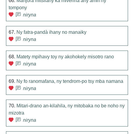
66.
Manjora mitsilany ka miverina any amin'ny
tompony
niryna
67.
Ny fatra-pandà ihany no manaiky
niryna
68.
Matety mpihavy toy ny akohokely misotro rano
niryna
69.
Ny fo ranomafana, ny tendrom-po tsy mba namana
niryna
70.
Mitari-drano an-kilahila, ny mitobaka no be noho ny
mizotra
niryna