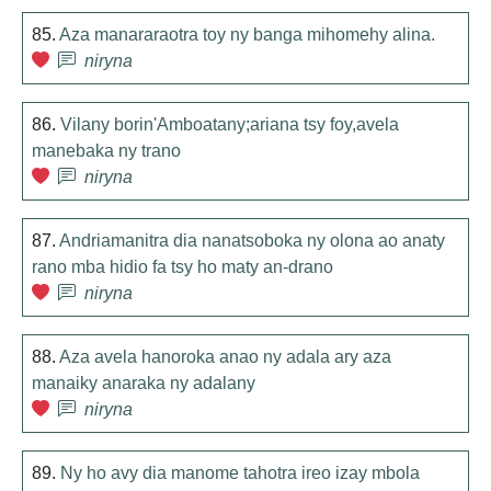
85.
Aza manararaotra toy ny banga mihomehy alina.
niryna
86.
Vilany borin'Amboatany;ariana tsy foy,avela
manebaka ny trano
niryna
87.
Andriamanitra dia nanatsoboka ny olona ao anaty
rano mba hidio fa tsy ho maty an-drano
niryna
88.
Aza avela hanoroka anao ny adala ary aza
manaiky anaraka ny adalany
niryna
89.
Ny ho avy dia manome tahotra ireo izay mbola