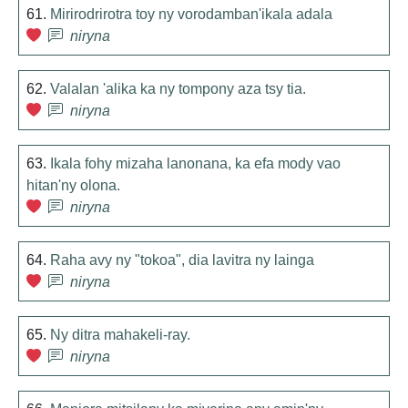
61.
Mirirodrirotra toy ny vorodamban'ikala adala
niryna
62.
Valalan 'alika ka ny tompony aza tsy tia.
niryna
63.
Ikala fohy mizaha lanonana, ka efa mody vao
hitan'ny olona.
niryna
64.
Raha avy ny "tokoa", dia lavitra ny lainga
niryna
65.
Ny ditra mahakeli-ray.
niryna