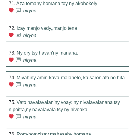
71.
Aza tomany homana toy ny akohokely
niryna
72.
Izay manjo vady,,manjo tena
niryna
73.
Ny ory tsy havan'ny manana.
niryna
74.
Mivahiny amin-kava-malahelo, ka saron'afo no hita.
niryna
75.
Vato navalavalan'ny voay: ny nivalavalanana tsy
nipoitra,ny navalavala tsy ny nivoaka
niryna
76.
Rom-boay:Izay mahasahy homana