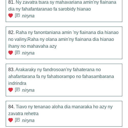
81.
Ny zavatra tsara sy mahavariana amin'ny fiainana
dia ny fahafantaranao fa sarobidy hianao
niryna
82.
Raha ny fanontaniana amin 'ny fiainana dia hianao
no valiny.Raha ny olana amin'ny fiainana dia hianao
ihany no mahavaha azy
niryna
83.
Arakaraky ny fandrosoan'ny fahaterana no
ahafantarana fa ny fahatsorampo no fahasambarana
indrindra
niryna
84.
Tiavo ny tenanao aloha dia manaraka ho azy ny
zavatra rehetra
niryna