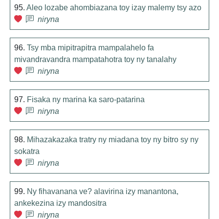
95.
Aleo lozabe ahombiazana toy izay malemy tsy azo
niryna
96.
Tsy mba mipitrapitra mampalahelo fa
mivandravandra mampatahotra toy ny tanalahy
niryna
97.
Fisaka ny marina ka saro-patarina
niryna
98.
Mihazakazaka tratry ny miadana toy ny bitro sy ny
sokatra
niryna
99.
Ny fihavanana ve? alavirina izy manantona,
ankekezina izy mandositra
niryna