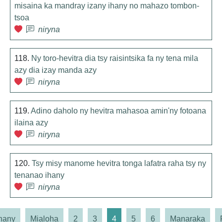
misaina ka mandray izany ihany no mahazo tombon-
tsoa
niryna
118.
Ny toro-hevitra dia tsy raisintsika fa ny tena mila
azy dia izay manda azy
niryna
119.
Adino daholo ny hevitra mahasoa amin'ny fotoana
ilaina azy
niryna
120.
Tsy misy manome hevitra tonga lafatra raha tsy ny
tenanao ihany
niryna
hany
Mialoha
2
3
4
5
6
Manaraka