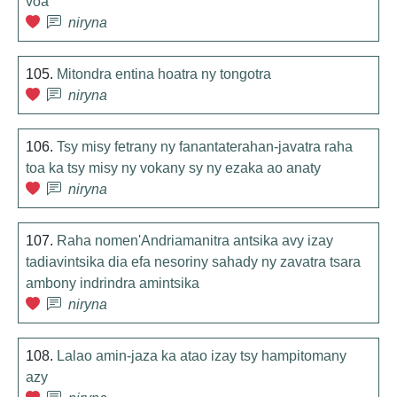
voa
niryna
105.
Mitondra entina hoatra ny tongotra
niryna
106.
Tsy misy fetrany ny fanantaterahan-javatra raha
toa ka tsy misy ny vokany sy ny ezaka ao anaty
niryna
107.
Raha nomen'Andriamanitra antsika avy izay
tadiavintsika dia efa nesoriny sahady ny zavatra tsara
ambony indrindra amintsika
niryna
108.
Lalao amin-jaza ka atao izay tsy hampitomany
azy