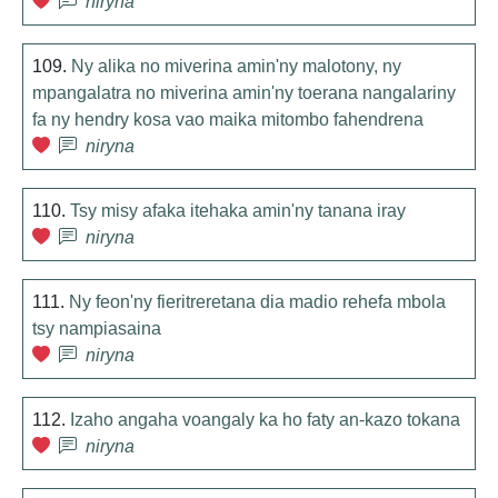
niryna
109.
Ny alika no miverina amin'ny malotony, ny
mpangalatra no miverina amin'ny toerana nangalariny
fa ny hendry kosa vao maika mitombo fahendrena
niryna
110.
Tsy misy afaka itehaka amin'ny tanana iray
niryna
111.
Ny feon'ny fieritreretana dia madio rehefa mbola
tsy nampiasaina
niryna
112.
Izaho angaha voangaly ka ho faty an-kazo tokana
niryna