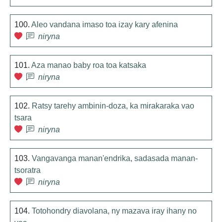
100.
Aleo vandana imaso toa izay kary afenina
niryna
101.
Aza manao baby roa toa katsaka
niryna
102.
Ratsy tarehy ambinin-doza, ka mirakaraka vao
tsara
niryna
103.
Vangavanga manan'endrika, sadasada manan-
tsoratra
niryna
104.
Totohondry diavolana, ny mazava iray ihany no