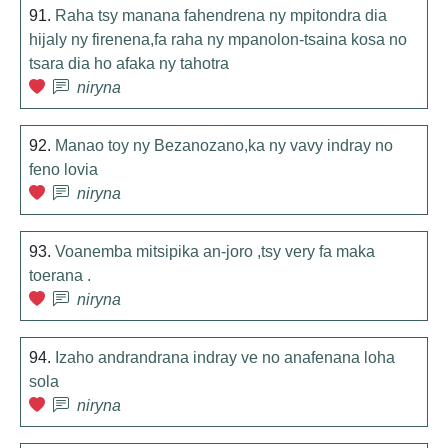
91.
Raha tsy manana fahendrena ny mpitondra dia
hijaly ny firenena,fa raha ny mpanolon-tsaina kosa no
tsara dia ho afaka ny tahotra
niryna
92.
Manao toy ny Bezanozano,ka ny vavy indray no
feno lovia
niryna
93.
Voanemba mitsipika an-joro ,tsy very fa maka
toerana .
niryna
94.
Izaho andrandrana indray ve no anafenana loha
sola
niryna