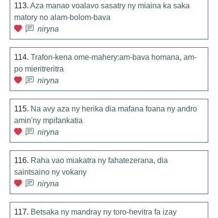
113.
Aza manao voalavo sasatry ny miaina ka saka
matory no alam-bolom-bava
niryna
114.
Trafon-kena ome-mahery:am-bava homana, am-
po mieritreritra
niryna
115.
Na avy aza ny herika dia mafana foana ny andro
amin'ny mpifankatia
niryna
116.
Raha vao miakatra ny fahatezerana, dia
saintsaino ny vokany
niryna
117.
Betsaka ny mandray ny toro-hevitra fa izay