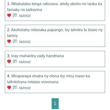
1.
Mitabataba tonga rafozana, atody akoho no laoka ka
famaky no tadiavina
razooz
2.
Akoholahy mitsoaka papango, tsy tahotra fa tsiaro ny
fahiny
razooz
3.
Izay maharitra vady handriana
razooz
4.
Miraparapa ohatra ny olona tsy misy maso ka
tafintohana mitatao vovonana
razooz
1