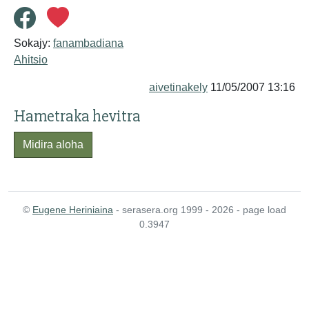
Sokajy:
fanambadiana
Ahitsio
aivetinakely
11/05/2007 13:16
Hametraka hevitra
Midira aloha
©
Eugene Heriniaina
- serasera.org 1999 - 2026 - page load
0.3947