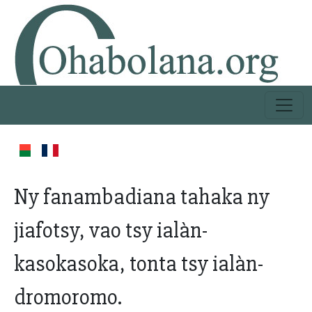
Ny fanambadiana tahaka ny
jiafotsy, vao tsy ialàn-
kasokasoka, tonta tsy ialàn-
dromoromo.