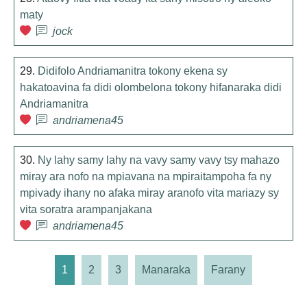
maty
jock
29.
Didifolo Andriamanitra tokony ekena sy
hakatoavina fa didi olombelona tokony hifanaraka didi
Andriamanitra
andriamena45
30.
Ny lahy samy lahy na vavy samy vavy tsy mahazo
miray ara nofo na mpiavana na mpiraitampoha fa ny
mpivady ihany no afaka miray aranofo vita mariazy sy
vita soratra arampanjakana
andriamena45
1
2
3
Manaraka
Farany