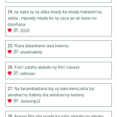
24.
ny saka sy ny alika miady ka miady hatramin'ny
adala , mpvady miady ko ny zaza ao an trano no
darohana
2016
25.
Rava tokantrano rava harena.
aivetinakely
26.
Fon'i zalahy atakalo ny fon'i zavavy
rabesao
27.
Ny fanambadiana toy ny toko-kena,raha tsy
sendran'ny trafony dia sendran'ny taolany
Janesraj11
28.
Ataovy fitia vita voady ka sahy misotro ny aleoko