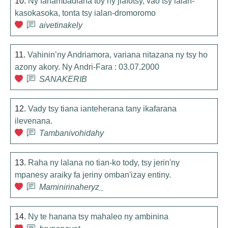
10.
Ny fanambadiana toy ny jiafotsy, vao tsy ialan-
kasokasoka, tonta tsy ialan-dromoromo
aivetinakely
11.
Vahinin’ny Andriamora, variana nitazana ny tsy ho
azony akory. Ny Andri-Fara : 03.07.2000
SANAKERIB
12.
Vady tsy tiana ianteherana tany ikafarana
ilevenana.
Tambanivohidahy
13.
Raha ny lalana no tian-ko tody, tsy jerin'ny
mpanesy araiky fa jeriny omban'izay entiny.
Maminirinaheryz_
14.
Ny te hanana tsy mahaleo ny ambinina