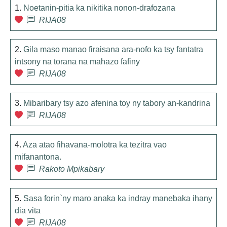
1.
Noetanin-pitia ka nikitika nonon-drafozana
RIJA08
2.
Gila maso manao firaisana ara-nofo ka tsy fantatra
intsony na torana na mahazo fafiny
RIJA08
3.
Mibaribary tsy azo afenina toy ny tabory an-kandrina
RIJA08
4.
Aza atao fihavana-molotra ka tezitra vao
mifanantona.
Rakoto Mpikabary
5.
Sasa forin`ny maro anaka ka indray manebaka ihany
dia vita
RIJA08