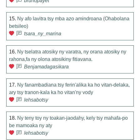
brunopayet
15.
Ny afo lavitra tsy mba azo amindroana (Ohabolana
betsileo)
tsara_ny_marina
16.
Ny tselatra atosiky ny varatra, ny orana atosiky ny
rahona,fa ny olona atosikiny fitiavana.
Benjamadagasikara
17.
Ny fanambadiana tsy ferin'alika ka ho vitan-delaka,
ary tsy tranon-kala ka ho vitan'ny vody
lehsabotsy
18.
Ny teny toy ny toakan-jaodahy, kely tsy mahafa-po
be mamoaka ny aty
lehsabotsy