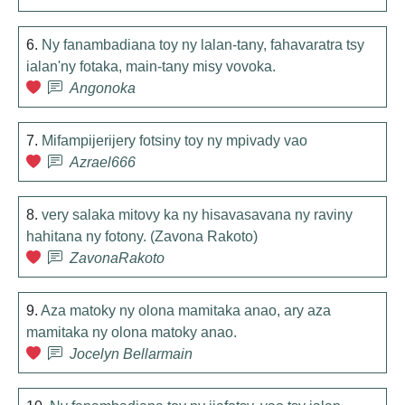
6.
Ny fanambadiana toy ny lalan-tany, fahavaratra tsy
ialan'ny fotaka, main-tany misy vovoka.
Angonoka
7.
Mifampijerijery fotsiny toy ny mpivady vao
Azrael666
8.
very salaka mitovy ka ny hisavasavana ny raviny
hahitana ny fotony. (Zavona Rakoto)
ZavonaRakoto
9.
Aza matoky ny olona mamitaka anao, ary aza
mamitaka ny olona matoky anao.
Jocelyn Bellarmain