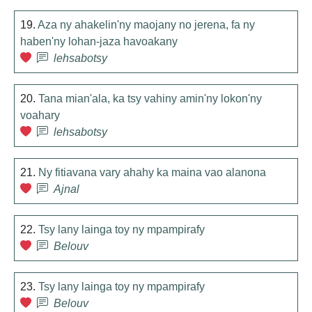
19.
Aza ny ahakelin'ny maojany no jerena, fa ny
haben'ny lohan-jaza havoakany
lehsabotsy
20.
Tana mian'ala, ka tsy vahiny amin'ny lokon'ny
voahary
lehsabotsy
21.
Ny fitiavana vary ahahy ka maina vao alanona
Ajnal
22.
Tsy lany lainga toy ny mpampirafy
Belouv
23.
Tsy lany lainga toy ny mpampirafy
Belouv