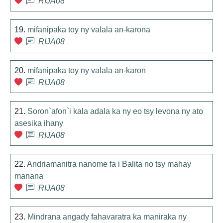
RIJA08
19.
mifanipaka toy ny valala an-karona
RIJA08
20.
mifanipaka toy ny valala an-karon
RIJA08
21.
Soron`afon`i kala adala ka ny eo tsy levona ny ato
asesika ihany
RIJA08
22.
Andriamanitra nanome fa i Balita no tsy mahay
manana
RIJA08
23.
Mindrana angady fahavaratra ka maniraka ny