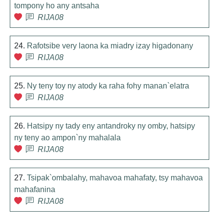
tompony ho any antsaha
RIJA08
24.
Rafotsibe very laona ka miadry izay higadonany
RIJA08
25.
Ny teny toy ny atody ka raha fohy manan`elatra
RIJA08
26.
Hatsipy ny tady eny antandroky ny omby, hatsipy
ny teny ao ampon`ny mahalala
RIJA08
27.
Tsipak`ombalahy, mahavoa mahafaty, tsy mahavoa
mahafanina
RIJA08