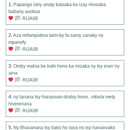
1.
Papango lahy anaty katsaka ka izay mivoaka
babany avokoa
RIJA08
2.
Aza mifampidera taim-by fa samy zanaky ny
mpanefy
RIJA08
3.
Omby mahia be trafo hono ka mizaka ny tsy eran`ny
aina
RIJA08
4.
ny tanana tsy hanaovan-dratsy hono , mbola mety
hiverenana
RIJA08
5.
Ny fihavanana tsy tiako ho rava no tsy hanaovako