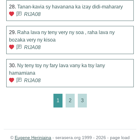
28.
Tanan-kavia sy havanana ka izay didi-maharary
RIJA08
29.
Raha lava ny teny very ny soa , raha lava ny
bozaka very ny kisoa
RIJA08
30.
Ny teny toy ny fary lava vany ka tsy lany
hamamiana
RIJA08
1
2
3
©
Eugene Heriniaina
- serasera.org 1999 - 2026 - page load