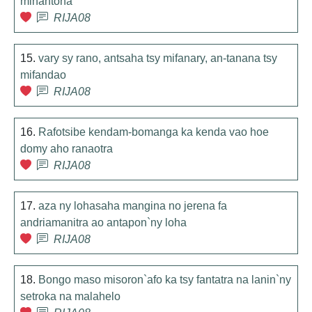
mihantona
RIJA08
15.
vary sy rano, antsaha tsy mifanary, an-tanana tsy
mifandao
RIJA08
16.
Rafotsibe kendam-bomanga ka kenda vao hoe
domy aho ranaotra
RIJA08
17.
aza ny lohasaha mangina no jerena fa
andriamanitra ao antapon`ny loha
RIJA08
18.
Bongo maso misoron`afo ka tsy fantatra na lanin`ny
setroka na malahelo