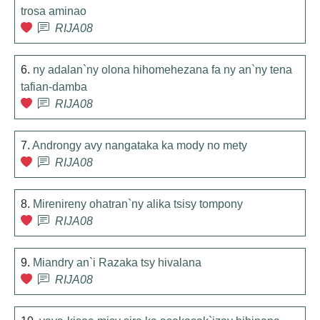
trosa aminao
RIJA08
6.
ny adalan`ny olona hihomehezana fa ny an`ny tena
tafian-damba
RIJA08
7.
Androngy avy nangataka ka mody no mety
RIJA08
8.
Mirenireny ohatran`ny alika tsisy tompony
RIJA08
9.
Miandry an`i Razaka tsy hivalana
RIJA08