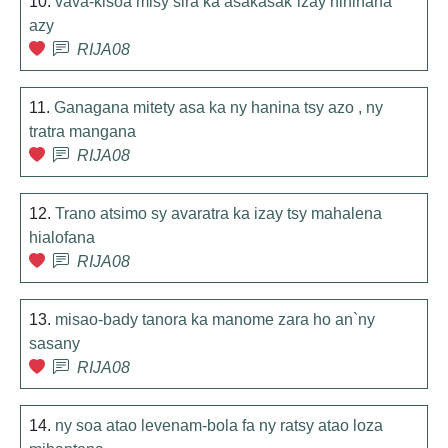
10.
vava-kisoa misy sira ka asakasak`izay hihinana
azy
RIJA08
11.
Ganagana mitety asa ka ny hanina tsy azo , ny
tratra mangana
RIJA08
12.
Trano atsimo sy avaratra ka izay tsy mahalena
hialofana
RIJA08
13.
misao-bady tanora ka manome zara ho an`ny
sasany
RIJA08
14.
ny soa atao levenam-bola fa ny ratsy atao loza