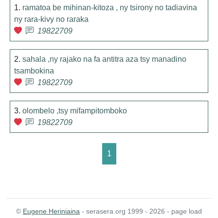
1.
ramatoa be mihinan-kitoza , ny tsirony no tadiavina
ny rara-kivy no raraka
19822709
2.
sahala ,ny rajako na fa antitra aza tsy manadino
tsambokina
19822709
3.
olombelo ,tsy mifampitomboko
19822709
1
©
Eugene Heriniaina
- serasera.org 1999 - 2026 - page load