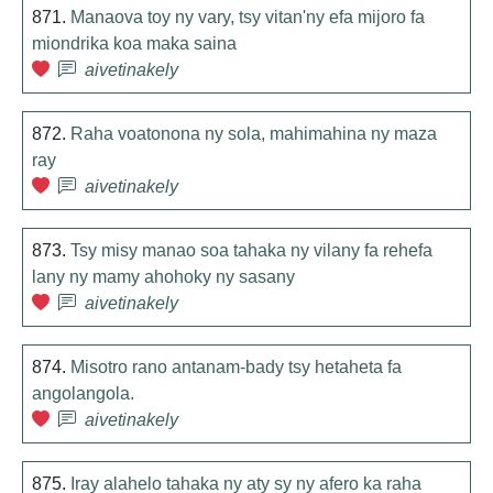
871.
Manaova toy ny vary, tsy vitan'ny efa mijoro fa
miondrika koa maka saina
aivetinakely
872.
Raha voatonona ny sola, mahimahina ny maza
ray
aivetinakely
873.
Tsy misy manao soa tahaka ny vilany fa rehefa
lany ny mamy ahohoky ny sasany
aivetinakely
874.
Misotro rano antanam-bady tsy hetaheta fa
angolangola.
aivetinakely
875.
Iray alahelo tahaka ny aty sy ny afero ka raha