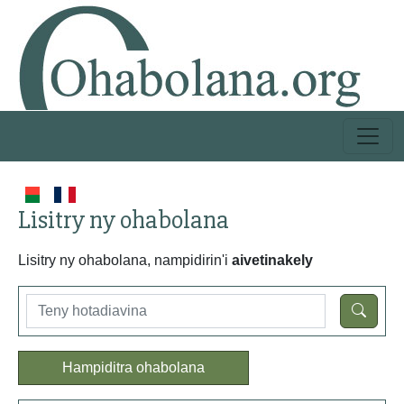
Lisitry ny ohabolana
Lisitry ny ohabolana, nampidirin'i
aivetinakely
Hampiditra ohabolana