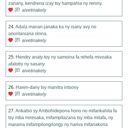
zanany, kendrena izay tsy hampahia ny reniny.
aivetinakely
24.
Adala manan-janaka ka ny isany avy no
anontaniana olona.
aivetinakely
25.
Hendry anaty toy ny samoina fa rehefa mivoaka
afatotry ny sasany
aivetinakely
26.
Haren-dany tsy manitra intsony
aivetinakely
27.
Ankatso sy Ambohidepona hono no mifankahita fa
tsy mba miresaka, mifampitazana tsy mba mitafa, ny
maraina mifampilongilongy ny hariva mifanakona