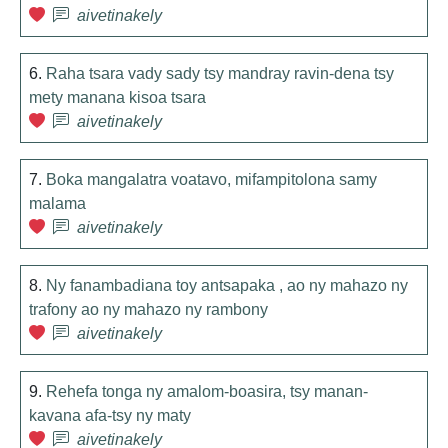
aivetinakely
6.
Raha tsara vady sady tsy mandray ravin-dena tsy
mety manana kisoa tsara
aivetinakely
7.
Boka mangalatra voatavo, mifampitolona samy
malama
aivetinakely
8.
Ny fanambadiana toy antsapaka , ao ny mahazo ny
trafony ao ny mahazo ny rambony
aivetinakely
9.
Rehefa tonga ny amalom-boasira, tsy manan-
kavana afa-tsy ny maty
aivetinakely