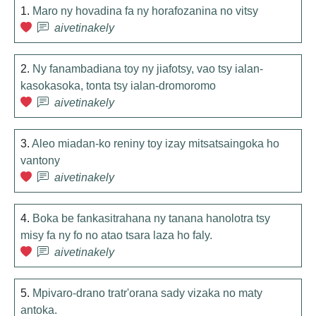
1.
Maro ny hovadina fa ny horafozanina no vitsy
aivetinakely
2.
Ny fanambadiana toy ny jiafotsy, vao tsy ialan-
kasokasoka, tonta tsy ialan-dromoromo
aivetinakely
3.
Aleo miadan-ko reniny toy izay mitsatsaingoka ho
vantony
aivetinakely
4.
Boka be fankasitrahana ny tanana hanolotra tsy
misy fa ny fo no atao tsara laza ho faly.
aivetinakely
5.
Mpivaro-drano tratr'orana sady vizaka no maty
antoka.