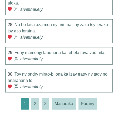
aloka.
aivetinakely
28.
Na ho lasa aza moa ny ririnina , ny zaza tsy teraka
tsy azo foraina.
aivetinakely
29.
Fohy mamonjy lanonana ka rehefa rava vao hita.
aivetinakely
30.
Toy ny ondry mirao-bilona ka izay tratry ny tady no
anaranana fo
aivetinakely
1
2
3
Manaraka
Farany