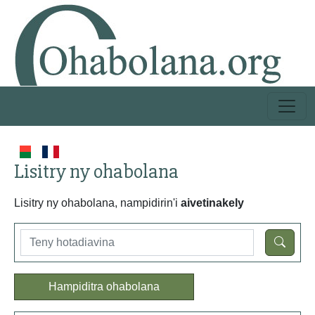
Lisitry ny ohabolana
Lisitry ny ohabolana, nampidirin'i
aivetinakely
Hampiditra ohabolana