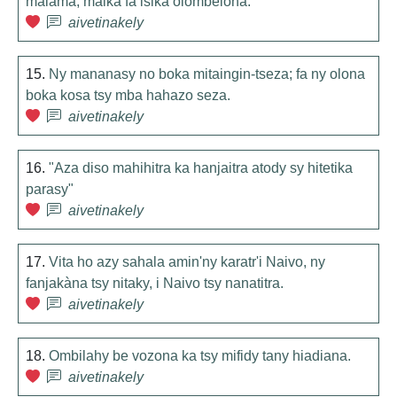
malama, maika fa isika olombelona.
aivetinakely
15.
Ny mananasy no boka mitaingin-tseza; fa ny olona
boka kosa tsy mba hahazo seza.
aivetinakely
16.
"Aza diso mahihitra ka hanjaitra atody sy hitetika
parasy"
aivetinakely
17.
Vita ho azy sahala amin'ny karatr'i Naivo, ny
fanjakàna tsy nitaky, i Naivo tsy nanatitra.
aivetinakely
18.
Ombilahy be vozona ka tsy mifidy tany hiadiana.
aivetinakely