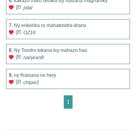
6.
kakazo maro sefaka tsy ilatsaha magnaniky
jidal
7.
Ny erikerika ro mahatondra-drano
OZ16
8.
Ny Tondro tokana tsy mahazo hao
narijean8
9.
ny firaisana no hery
chipie1
1