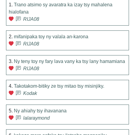
1.
Trano atsimo sy avaratra ka izay tsy mahalena
hialofana
RIJA08
2.
mifanipaka toy ny valala an-karona
RIJA08
3.
Ny teny toy ny fary lava vany ka tsy lany hamamiana
RIJA08
4.
Takotakom-bitiky ze tsy mitao tsy misinjiky.
Kodak
5.
Ny ahiahy tsy ihavanana
lalaraymond